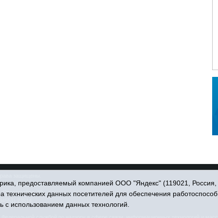
права защищены.
ика, предоставляемый компанией ООО "Яндекс" (119021, Россия, Мо
. Пономарёва, 39.
ра технических данных посетителей для обеспечения работоспособ
34551) 23814
ь с использованием данных технологий.
едеральной службой по надзору в сфере связи, информационных технологий и масс