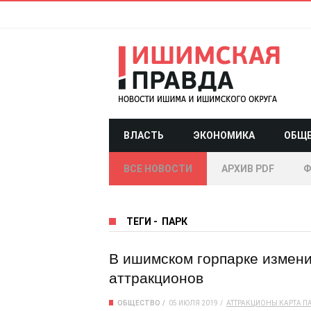
ВЛАСТЬ
ЭКОНОМИКА
ОБЩ
ВСЕ НОВОСТИ
АРХИВ PDF
Ф
ТЕГИ
-
ПАРК
В ишимском горпарке измен
аттракционов
ОБЩЕСТВО
05 ИЮЛЯ 2019
АТТРАКЦИОНЫ
КАРТА
П