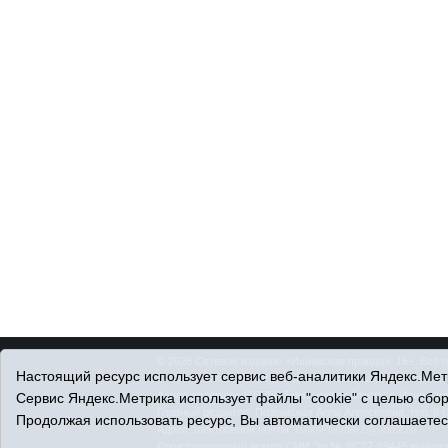
© 2026 Сетевое издание «Ишимская правда». 16+. Все 
Настоящий ресурс использует сервис веб-аналитики Яндекс.Метр
© При использовании материалов ссылка обязательна.
Адрес редакции: 627750 Тюменская область, г. Ишим, ул
Сервис Яндекс.Метрика использует файлы "cookie" с целью сбо
Главный редактор: Позюмская Алла Алексеевна, тел. 8 (
Продолжая использовать ресурс, Вы автоматически соглашаетес
Адрес электронной почты:
IshimPravda-1@obl72.ru
Регистрационный номер СМИ Эл № ФС77-69445 выдано Ф