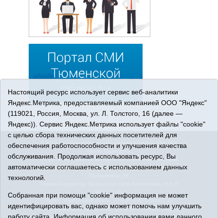
Настоящий ресурс использует сервис веб-аналитики
Яндекс.Метрика, предоставляемый компанией ООО "Яндекс"
(119021, Россия, Москва, ул. Л. Толстого, 16 (далее —
Яндекс)). Сервис Яндекс.Метрика использует файлы "cookie"
с целью сбора технических данных посетителей для
© 2026 Сетевое издание «Ишимская правда». 16+. Все
обеспечения работоспособности и улучшения качества
права защищены.
обслуживания. Продолжая использовать ресурс, Вы
© При использовании материалов ссылка обязательна.
автоматически соглашаетесь с использованием данных
Адрес редакции: 627750 Тюменская область, г. Ишим, ул.
Пономарёва, 39.
технологий.
Главный редактор: Позюмская Алла Алексеевна, тел. 8
(34551) 23814
Собранная при помощи "cookie" информация не может
Адрес электронной почты:
IshimPravda-1@obl72.ru
идентифицировать вас, однако может помочь нам улучшить
Регистрационный номер СМИ Эл № ФС77-69445 выдано
работу сайта. Информация об использовании вами данного
Федеральной службой по надзору в сфере связи,