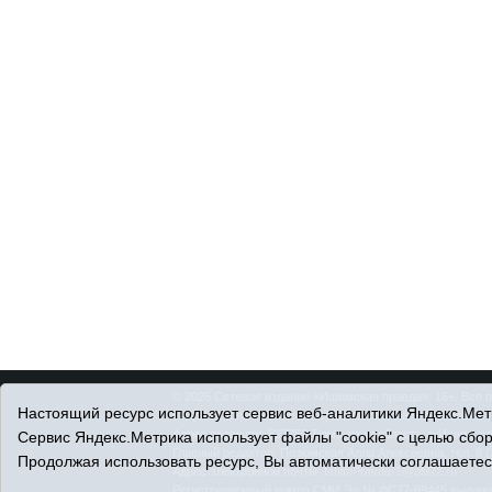
© 2026 Сетевое издание «Ишимская правда». 16+. Все 
Настоящий ресурс использует сервис веб-аналитики Яндекс.Метр
© При использовании материалов ссылка обязательна.
Адрес редакции: 627750 Тюменская область, г. Ишим, ул
Сервис Яндекс.Метрика использует файлы "cookie" с целью сбо
Главный редактор: Позюмская Алла Алексеевна, тел. 8 (
Продолжая использовать ресурс, Вы автоматически соглашаетес
Адрес электронной почты:
IshimPravda-1@obl72.ru
Регистрационный номер СМИ Эл № ФС77-69445 выдано Ф