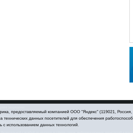
права защищены.
ика, предоставляемый компанией ООО "Яндекс" (119021, Россия, Мо
. Пономарёва, 39.
ра технических данных посетителей для обеспечения работоспособ
34551) 23814
ь с использованием данных технологий.
едеральной службой по надзору в сфере связи, информационных технологий и масс