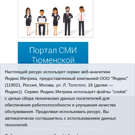
Настоящий ресурс использует сервис веб-аналитики
Яндекс.Метрика, предоставляемый компанией ООО "Яндекс"
(119021, Россия, Москва, ул. Л. Толстого, 16 (далее —
Яндекс)). Сервис Яндекс.Метрика использует файлы "cookie"
с целью сбора технических данных посетителей для
© 2026 Сетевое издание «Ишимская правда». 16+. Все
обеспечения работоспособности и улучшения качества
права защищены.
обслуживания. Продолжая использовать ресурс, Вы
© При использовании материалов ссылка обязательна.
автоматически соглашаетесь с использованием данных
Адрес редакции: 627750 Тюменская область, г. Ишим, ул.
Пономарёва, 39.
технологий.
Главный редактор: Позюмская Алла Алексеевна, тел. 8
(34551) 23814