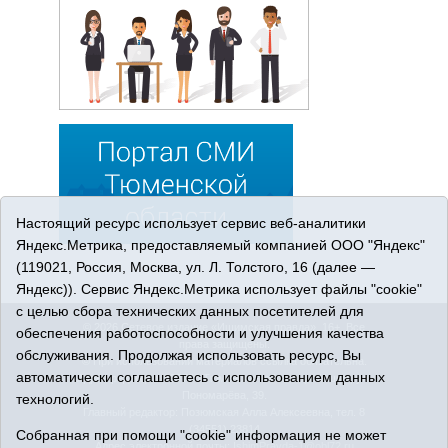
Настоящий ресурс использует сервис веб-аналитики
Яндекс.Метрика, предоставляемый компанией ООО "Яндекс"
(119021, Россия, Москва, ул. Л. Толстого, 16 (далее —
Яндекс)). Сервис Яндекс.Метрика использует файлы "cookie"
с целью сбора технических данных посетителей для
© 2026 Сетевое издание «Ишимская правда». 16+. Все
обеспечения работоспособности и улучшения качества
права защищены.
обслуживания. Продолжая использовать ресурс, Вы
© При использовании материалов ссылка обязательна.
автоматически соглашаетесь с использованием данных
Адрес редакции: 627750 Тюменская область, г. Ишим, ул.
Пономарёва, 39.
технологий.
Главный редактор: Позюмская Алла Алексеевна, тел. 8
(34551) 23814
Собранная при помощи "cookie" информация не может
Адрес электронной почты:
IshimPravda-1@obl72.ru