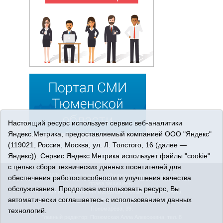
Настоящий ресурс использует сервис веб-аналитики
Яндекс.Метрика, предоставляемый компанией ООО "Яндекс"
(119021, Россия, Москва, ул. Л. Толстого, 16 (далее —
Яндекс)). Сервис Яндекс.Метрика использует файлы "cookie"
с целью сбора технических данных посетителей для
© 2026 Сетевое издание «Ишимская правда». 16+. Все
обеспечения работоспособности и улучшения качества
права защищены.
обслуживания. Продолжая использовать ресурс, Вы
© При использовании материалов ссылка обязательна.
автоматически соглашаетесь с использованием данных
Адрес редакции: 627750 Тюменская область, г. Ишим, ул.
Пономарёва, 39.
технологий.
Главный редактор: Позюмская Алла Алексеевна, тел. 8