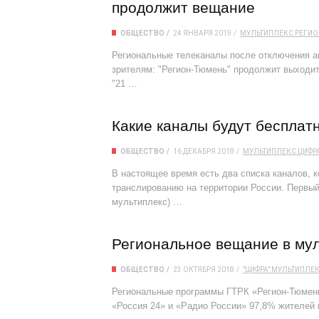
продолжит вещание
ОБЩЕСТВО
24 ЯНВАРЯ 2019
МУЛЬТИПЛЕКС
РЕГИ
Региональные телеканалы после отключения ан
зрителям: "Регион-Тюмень" продолжит выходить
"21 …
Какие каналы будут бесплат
ОБЩЕСТВО
16 ДЕКАБРЯ 2018
МУЛЬТИПЛЕКС
ЦИФР
В настоящее время есть два списка каналов, 
транслированию на территории России. Первый
мультиплекс) …
Региональное вещание в му
ОБЩЕСТВО
23 ОКТЯБРЯ 2018
"ЦИФРА"
МУЛЬТИПЛЕ
Региональные программы ГТРК «Регион-Тюмень
«Россия 24» и «Радио России» 97,8% жителей 