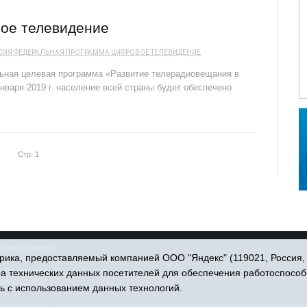
вое телевидение
СИЯ
ФЕДЕРАЛЬНАЯ ПРОГРАММА
ЦИФРОВОЕ ТЕЛЕВИДЕНИЕ
ьная целевая программа «Развитие телерадиовещания в
нваря 2019 г. население всей страны будет обеспечено
Стр. 1
права защищены.
ика, предоставляемый компанией ООО "Яндекс" (119021, Россия, Мо
. Пономарёва, 39.
ра технических данных посетителей для обеспечения работоспособ
34551) 23814
ь с использованием данных технологий.
едеральной службой по надзору в сфере связи, информационных технологий и масс