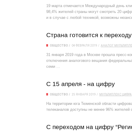
19 марта отмечается Международный день кли
98,4% жителей страны могут смотреть 20 цифр
и в случае с любой техникой, возможны нюанс
Страна готовится к переход
ОБЩЕСТВО
04 ФЕВРАЛЯ 2019
АНАЛОГ
МУЛЬТИПЛ
31 января 2019 года в Москве прошла пресс-к
отключения аналогового вещания федеральных 
семи …
С 15 апреля - на цифру
ОБЩЕСТВО
25 ЯНВАРЯ 2019
МУЛЬТИПЛЕКС
ЦИФРА
На территории юга Тюменской области цифров
телеканалов доступны не менее 96% жителей 
С переходом на цифру “Реги