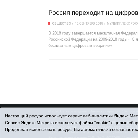
Россия переходит на цифро
ОБЩЕСТВО
12 СЕНТЯБРЯ 2018
МУЛЬТИПЛЕКС
РОС
В 2018 году завершается масштабная Федерал
Российской Федерации на 2009-2018 годы». С я
бесплатным цифровым вещанием.
© 2026 Сетевое издание «Ишимская правда». 16+. Все 
Настоящий ресурс использует сервис веб-аналитики Яндекс.Метр
© При использовании материалов ссылка обязательна.
Адрес редакции: 627750 Тюменская область, г. Ишим, ул
Сервис Яндекс.Метрика использует файлы "cookie" с целью сбо
Главный редактор: Позюмская Алла Алексеевна, тел. 8 (
Продолжая использовать ресурс, Вы автоматически соглашаетес
Адрес электронной почты:
IshimPravda-1@obl72.ru
Регистрационный номер СМИ Эл № ФС77-69445 выдано Ф