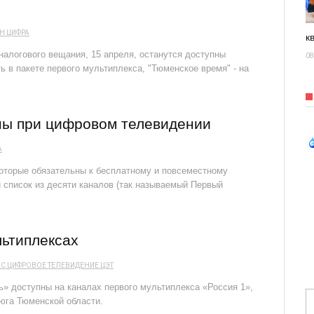
ОН
ЦИФРА
к
алогового вещания, 15 апреля, останутся доступны
08
 в пакете первого мультиплекса, "Тюменское время" - на
ны при цифровом телевидении
А
которые обязательны к бесплатному и повсеместному
 список из десяти каналов (так называемый Первый
льтиплексах
КС
ЦИФРОВОЕ ТЕЛЕВИДЕНИЕ
ЦЭТ
» доступны на каналах первого мультиплекса «Россия 1»,
юга Тюменской области.