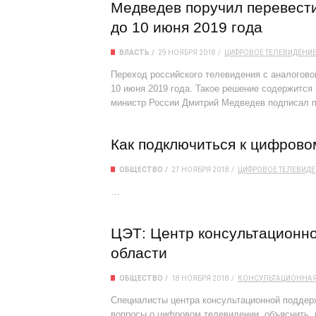
Медведев поручил перевест
до 10 июня 2019 года
ВЛАСТЬ
29 НОЯБРЯ 2018
ЦИФРОВОЕ ТЕЛЕВИДЕНИ
Переход российского телевидения с аналогово
10 июня 2019 года. Такое решение содержится 
министр России Дмитрий Медведев подписал по
Как подключиться к цифров
ОБЩЕСТВО
27 НОЯБРЯ 2018
ЦИФРОВОЕ ТЕЛЕВИД
…
ЦЭТ: Центр консультационн
области
ОБЩЕСТВО
18 НОЯБРЯ 2018
КОНСУЛЬТАЦИОННАЯ
Специалисты центра консультационной поддерж
вопросы о цифровом телевидении, объяснить,