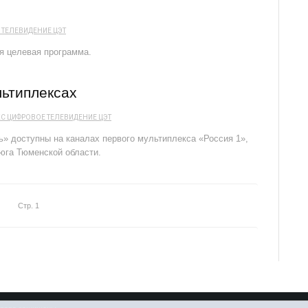
 ТЕЛЕВИДЕНИЕ
ЦЭТ
я целевая программа.
льтиплексах
КС
ЦИФРОВОЕ ТЕЛЕВИДЕНИЕ
ЦЭТ
» доступны на каналах первого мультиплекса «Россия 1»,
юга Тюменской области.
Стр. 1