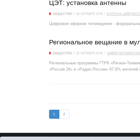
ЦЭТ: установка антенны
ОБЩЕСТВО
26 ОКТЯБРЯ 2018
АНТЕННА
ЦИФРОВОЕ
Цифровое эфирное телевидение - федеральна
Региональное вещание в му
ОБЩЕСТВО
23 ОКТЯБРЯ 2018
"ЦИФРА"
МУЛЬТИПЛЕ
Региональные программы ГТРК «Регион-Тюмень
«Россия 24» и «Радио России» 97,8% жителей 
1
2