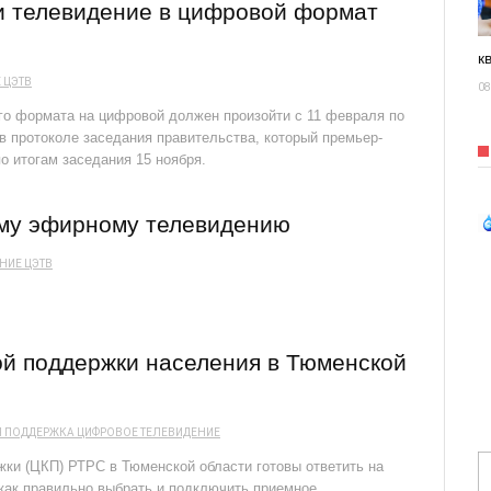
и телевидение в цифровой формат
к
Е
ЦЭТВ
08
го формата на цифровой должен произойти с 11 февраля по
в протоколе заседания правительства, который премьер-
 итогам заседания 15 ноября.
ому эфирному телевидению
ЕНИЕ
ЦЭТВ
ой поддержки населения в Тюменской
 ПОДДЕРЖКА
ЦИФРОВОЕ ТЕЛЕВИДЕНИЕ
ки (ЦКП) РТРС в Тюменской области готовы ответить на
 как правильно выбрать и подключить приемное …