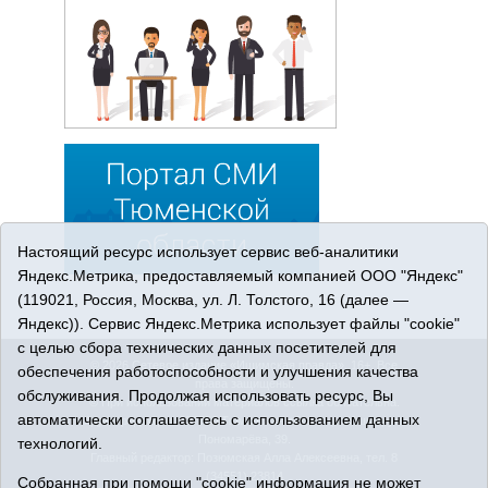
Настоящий ресурс использует сервис веб-аналитики
Яндекс.Метрика, предоставляемый компанией ООО "Яндекс"
(119021, Россия, Москва, ул. Л. Толстого, 16 (далее —
Яндекс)). Сервис Яндекс.Метрика использует файлы "cookie"
с целью сбора технических данных посетителей для
© 2026 Сетевое издание «Ишимская правда». 16+. Все
обеспечения работоспособности и улучшения качества
права защищены.
обслуживания. Продолжая использовать ресурс, Вы
© При использовании материалов ссылка обязательна.
автоматически соглашаетесь с использованием данных
Адрес редакции: 627750 Тюменская область, г. Ишим, ул.
Пономарёва, 39.
технологий.
Главный редактор: Позюмская Алла Алексеевна, тел. 8
(34551) 23814
Собранная при помощи "cookie" информация не может