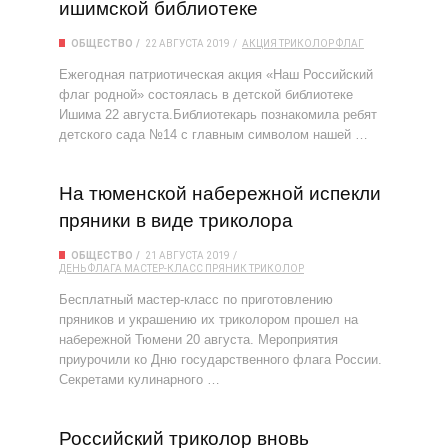
ишимской библиотеке
ОБЩЕСТВО
22 АВГУСТА 2019
АКЦИЯ
ТРИКОЛОР
ФЛАГ
Ежегодная патриотическая акция «Наш Российский
флаг родной» состоялась в детской библиотеке
Ишима 22 августа.Библиотекарь познакомила ребят
детского сада №14 с главным символом нашей …
На тюменской набережной испекли
пряники в виде триколора
ОБЩЕСТВО
21 АВГУСТА 2019
ДЕНЬ ФЛАГА
МАСТЕР-КЛАСС
ПРЯНИК
ТРИКОЛОР
Бесплатный мастер-класс по приготовлению
пряников и украшению их триколором прошел на
набережной Тюмени 20 августа. Мероприятия
приурочили ко Дню государственного флага России.
Секретами кулинарного …
Российский триколор вновь