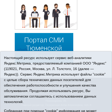
Настоящий ресурс использует сервис веб-аналитики
Яндекс.Метрика, предоставляемый компанией ООО "Яндекс"
(119021, Россия, Москва, ул. Л. Толстого, 16 (далее —
Яндекс)). Сервис Яндекс.Метрика использует файлы "cookie"
с целью сбора технических данных посетителей для
© 2026 Сетевое издание «Ишимская правда». 16+. Все
обеспечения работоспособности и улучшения качества
права защищены.
обслуживания. Продолжая использовать ресурс, Вы
© При использовании материалов ссылка обязательна.
автоматически соглашаетесь с использованием данных
Адрес редакции: 627750 Тюменская область, г. Ишим, ул.
Пономарёва, 39.
технологий.
Главный редактор: Позюмская Алла Алексеевна, тел. 8
(34551) 23814
Собранная при помощи "cookie" информация не может