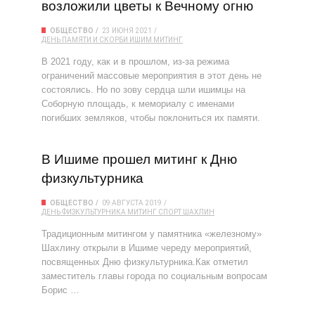
возложили цветы к Вечному огню
ОБЩЕСТВО
23 ИЮНЯ 2021
ДЕНЬ ПАМЯТИ И СКОРБИ
ИШИМ
МИТИНГ
В 2021 году, как и в прошлом, из-за режима
ограничений массовые мероприятия в этот день не
состоялись. Но по зову сердца шли ишимцы на
Соборную площадь, к мемориалу с именами
погибших земляков, чтобы поклониться их памяти.
В Ишиме прошел митинг к Дню
физкультурника
ОБЩЕСТВО
09 АВГУСТА 2019
ДЕНЬ ФИЗКУЛЬТУРНИКА
МИТИНГ
СПОРТ
ШАХЛИН
Традиционным митингом у памятника «железному»
Шахлину открыли в Ишиме череду мероприятий,
посвященных Дню физкультурника.Как отметил
заместитель главы города по социальным вопросам
Борис …