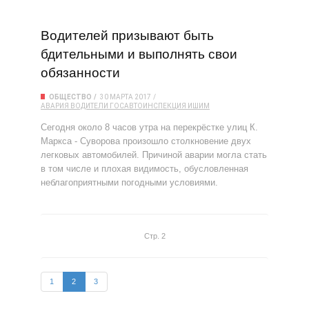
Водителей призывают быть
бдительными и выполнять свои
обязанности
ОБЩЕСТВО
30 МАРТА 2017
АВАРИЯ
ВОДИТЕЛИ
ГОСАВТОИНСПЕКЦИЯ
ИШИМ
Сегодня около 8 часов утра на перекрёстке улиц К.
Маркса - Суворова произошло столкновение двух
легковых автомобилей. Причиной аварии могла стать
в том числе и плохая видимость, обусловленная
неблагоприятными погодными условиями.
Стр. 2
1
2
3