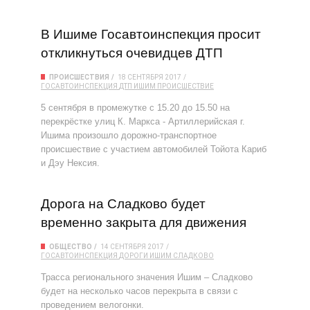
В Ишиме Госавтоинспекция просит
откликнуться очевидцев ДТП
ПРОИСШЕСТВИЯ
18 СЕНТЯБРЯ 2017
ГОСАВТОИНСПЕКЦИЯ
ДТП
ИШИМ
ПРОИСШЕСТВИЕ
5 сентября в промежутке с 15.20 до 15.50 на
перекрёстке улиц К. Маркса - Артиллерийская г.
Ишима произошло дорожно-транспортное
происшествие с участием автомобилей Тойота Кариб
и Дэу Нексия.
Дорога на Сладково будет
временно закрыта для движения
ОБЩЕСТВО
14 СЕНТЯБРЯ 2017
ГОСАВТОИНСПЕКЦИЯ
ДОРОГИ
ИШИМ
СЛАДКОВО
Трасса регионального значения Ишим – Сладково
будет на несколько часов перекрыта в связи с
проведением велогонки.