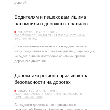
дорогой.
Водителям и пешеходам Ишима
напомнили о дорожных правилах
ОБЩЕСТВО
12 АПРЕЛЯ 2018
ГОСАВТОИНСПЕКЦИЯ
ДОРОЖНАЯ БЕЗОПАСНОСТЬ
ИШИМ
ШКОЛЬНИКИ
ЮИД
С наступлением весеннего и в преддверии лета,
когда люди более массово выходят на улицы города,
не будет лишним повторение основных правил
дорожного движения.
Дорожники региона призывают к
безопасности на дорогах
ОБЩЕСТВО
05 АПРЕЛЯ 2018
АКЦИЯ
БЕЗОПАСНОСТЬ
ГОСАВТОИНСПЕКЦИЯ
ДОРОГИ
ТЮМЕНСКАЯ ОБЛАСТЬ
Сотрудники дорожных эксплуатационных
организаций Тюменской области пополнили ряды