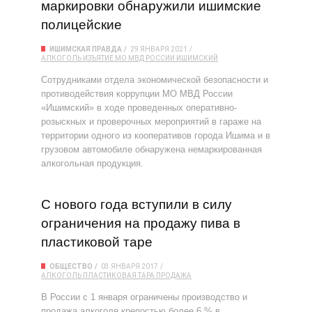
маркировки обнаружили ишимские
полицейские
ИШИМСКАЯ ПРАВДА
29 ЯНВАРЯ 2021
АЛКОГОЛЬ
ИЗЪЯТИЕ
МО МВД РОССИИ ИШИМСКИЙ
Сотрудниками отдела экономической безопасности и
противодействия коррупции МО МВД России
«Ишимский» в ходе проведенных оперативно-
розыскных и проверочных мероприятий в гараже на
территории одного из кооперативов города Ишима и в
грузовом автомобиле обнаружена немаркированная
алкогольная продукция.
С нового года вступили в силу
ограничения на продажу пива в
пластиковой таре
ОБЩЕСТВО
03 ЯНВАРЯ 2017
АЛКОГОЛЬ
ПЛАСТИКОВАЯ ТАРА
ПРОДАЖА
В России с 1 января ограничены производство и
продажа алкоголя крепостью более 6 % в