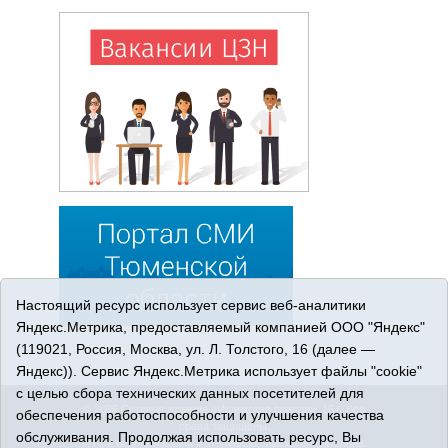
Настоящий ресурс использует сервис веб-аналитики
Яндекс.Метрика, предоставляемый компанией ООО "Яндекс"
(119021, Россия, Москва, ул. Л. Толстого, 16 (далее —
Яндекс)). Сервис Яндекс.Метрика использует файлы "cookie"
с целью сбора технических данных посетителей для
© 2026 Сетевое издание «Ишимская правда». 16+. Все
обеспечения работоспособности и улучшения качества
права защищены.
обслуживания. Продолжая использовать ресурс, Вы
© При использовании материалов ссылка обязательна.