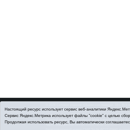
© 2026 Сетевое издание «Ишимская правда». 16+. Все 
Настоящий ресурс использует сервис веб-аналитики Яндекс.Метр
© При использовании материалов ссылка обязательна.
Адрес редакции: 627750 Тюменская область, г. Ишим, ул
Сервис Яндекс.Метрика использует файлы "cookie" с целью сбо
Главный редактор: Позюмская Алла Алексеевна, тел. 8 (
Продолжая использовать ресурс, Вы автоматически соглашаетес
Адрес электронной почты:
IshimPravda-1@obl72.ru
Регистрационный номер СМИ Эл № ФС77-69445 выдано Ф