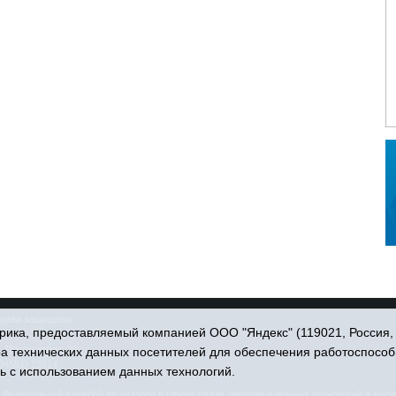
права защищены.
ика, предоставляемый компанией ООО "Яндекс" (119021, Россия, Мо
. Пономарёва, 39.
ра технических данных посетителей для обеспечения работоспособ
34551) 23814
ь с использованием данных технологий.
едеральной службой по надзору в сфере связи, информационных технологий и масс