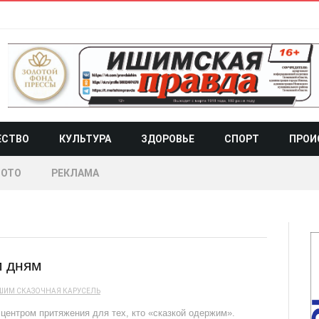
ЕСТВО
КУЛЬТУРА
ЗДОРОВЬЕ
СПОРТ
ПРОИ
ОТО
РЕКЛАМА
м дням
ШИМ
СКАЗОЧНАЯ КАРУСЕЛЬ
центром притяжения для тех, кто «сказкой одержим».