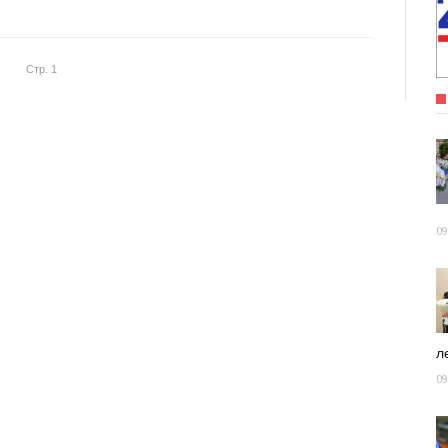
Стр. 1
09
ле
09