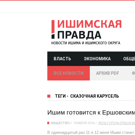
ВЛАСТЬ
ЭКОНОМИКА
ОБЩ
ВСЕ НОВОСТИ
АРХИВ PDF
Ф
ТЕГИ
-
СКАЗОЧНАЯ КАРУСЕЛЬ
Ишим готовится к Ершовски
ОБЩЕСТВО
10 ИЮНЯ 2016
ДЕНЬ ГОРОДА
ЕРШОВ
И
В одиннадцатый раз 11 и 12 июня Ишим станет 