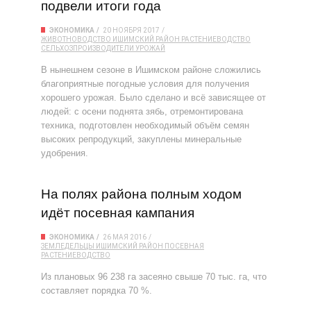
подвели итоги года
ЭКОНОМИКА
20 НОЯБРЯ 2017
ЖИВОТНОВОДСТВО
ИШИМСКИЙ РАЙОН
РАСТЕНИЕВОДСТВО
СЕЛЬХОЗПРОИЗВОДИТЕЛИ
УРОЖАЙ
В нынешнем сезоне в Ишимском районе сложились
благоприятные погодные условия для получения
хорошего урожая. Было сделано и всё зависящее от
людей: с осени поднята зябь, отремонтирована
техника, подготовлен необходимый объём семян
высоких репродукций, закуплены минеральные
удобрения.
На полях района полным ходом
идёт посевная кам­пания
ЭКОНОМИКА
26 МАЯ 2016
ЗЕМЛЕДЕЛЬЦЫ
ИШИМСКИЙ РАЙОН
ПОСЕВНАЯ
РАСТЕНИЕВОДСТВО
Из плановых 96 238 га засеяно свыше 70 тыс. га, что
составляет по­рядка 70 %.