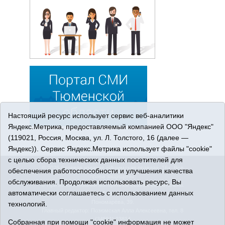
Настоящий ресурс использует сервис веб-аналитики
Яндекс.Метрика, предоставляемый компанией ООО "Яндекс"
(119021, Россия, Москва, ул. Л. Толстого, 16 (далее —
Яндекс)). Сервис Яндекс.Метрика использует файлы "cookie"
с целью сбора технических данных посетителей для
© 2026 Сетевое издание «Ишимская правда». 16+. Все
обеспечения работоспособности и улучшения качества
права защищены.
обслуживания. Продолжая использовать ресурс, Вы
© При использовании материалов ссылка обязательна.
автоматически соглашаетесь с использованием данных
Адрес редакции: 627750 Тюменская область, г. Ишим, ул.
Пономарёва, 39.
технологий.
Главный редактор: Позюмская Алла Алексеевна, тел. 8
(34551) 23814
Собранная при помощи "cookie" информация не может