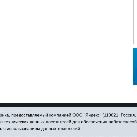
права защищены.
ика, предоставляемый компанией ООО "Яндекс" (119021, Россия, Мо
. Пономарёва, 39.
ра технических данных посетителей для обеспечения работоспособ
34551) 23814
ь с использованием данных технологий.
едеральной службой по надзору в сфере связи, информационных технологий и масс