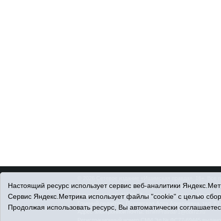
© 2026 Сетевое издание «Ишимская правда». 16+. Все 
Настоящий ресурс использует сервис веб-аналитики Яндекс.Метр
© При использовании материалов ссылка обязательна.
Адрес редакции: 627750 Тюменская область, г. Ишим, ул
Сервис Яндекс.Метрика использует файлы "cookie" с целью сбо
Главный редактор: Позюмская Алла Алексеевна, тел. 8 (
Продолжая использовать ресурс, Вы автоматически соглашаетес
Адрес электронной почты:
IshimPravda-1@obl72.ru
Регистрационный номер СМИ Эл № ФС77-69445 выдано Ф