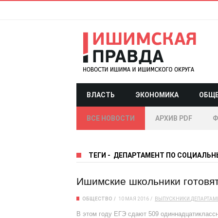
ВЛАСТЬ
ЭКОНОМИКА
ОБЩ
ВСЕ НОВОСТИ
АРХИВ PDF
Ф
ТЕГИ
-
ДЕПАРТАМЕНТ ПО СОЦИАЛЬН
Ишимские школьники готовят
ОБЩЕСТВО
10 МАЯ 2016
ВЫПУСКНИКИ
ДЕПАРТАМ
В этом году ЕГЭ сдают 509 одиннадцатикласс