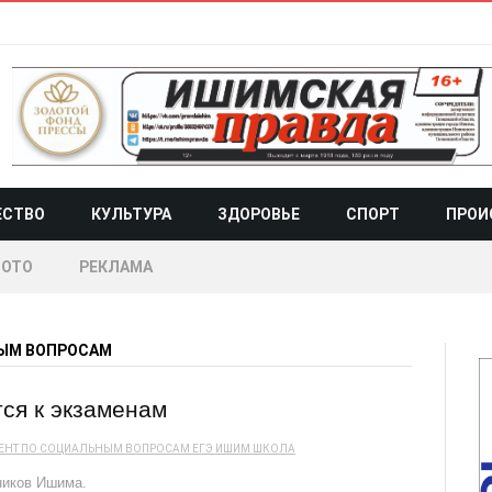
ЕСТВО
КУЛЬТУРА
ЗДОРОВЬЕ
СПОРТ
ПРОИ
ОТО
РЕКЛАМА
ЫМ ВОПРОСАМ
ся к экзаменам
ЕНТ ПО СОЦИАЛЬНЫМ ВОПРОСАМ
ЕГЭ
ИШИМ
ШКОЛА
ников Ишима.