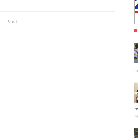
Стр. 1
09
ле
09