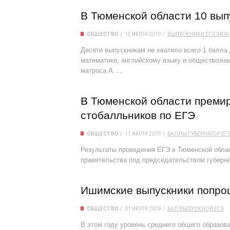
В Тюменской области 10 вып
ОБЩЕСТВО
13 ИЮЛЯ 2019
ВЫПУСКНИКИ
ЕГЭ
ЭКЗ
Десяти выпускникам не хватило всего 1 балла
математике, английскому языку и обществозна
матроса А. …
В Тюменской области премир
стобалльников по ЕГЭ
ОБЩЕСТВО
11 ИЮЛЯ 2019
БАЛЛЫ
ГУБЕРНАТОР
ЕГ
Результаты проведения ЕГЭ в Тюменской обла
правительства под председательством губерн
Ишимские выпускники попро
ОБЩЕСТВО
01 ИЮЛЯ 2019
БАЛ
ВЫПУСКНОЙ
ЕГЭ
В этом году уровень среднего общего образо