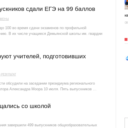
ускников сдали ЕГЭ на 99 баллов
к
АМЕНЫ
08
 до 100 во время сдачи экзаменов по профильной
нию. В их числе учащиеся Демьянской школы им. гвардии
уют учителей, подготовивших
Э
РЕЗУЛЬТАТ
сти обсудили на заседании президиума регионального
атора Александра Моора 10 июля. Пять выпускников …
щались со школой
вания завершили 499 выпускников общеобразовательных