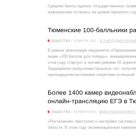
Средние баллы единых государственных экзаме
информатике остались на уровне прошлого год
Тюменские 100-балльники ра
ОБЩЕСТВО
30 МАРТА 2021
ЕГЭ
МОЛОДЫЕ УЧЕНЫ
В рамках реализации нацпроекта «Образовани
акции «100 баллов для победы», инициированно
этом году стартует в онлайн-режиме 02 апреля
Традиционно выпускники прошлых лет, получив
одиннадцатиклассниками секретами успешной 
Более 1400 камер видеонабл
онлайн-трансляцию ЕГЭ в Т
ОБЩЕСТВО
04 ИЮНЯ 2020
ВИДЕОНАБЛЮДЕНИЕ
ЕГ
«Ростелеком» приступил к настройке системы
области. В этом году экзаменационная кампани