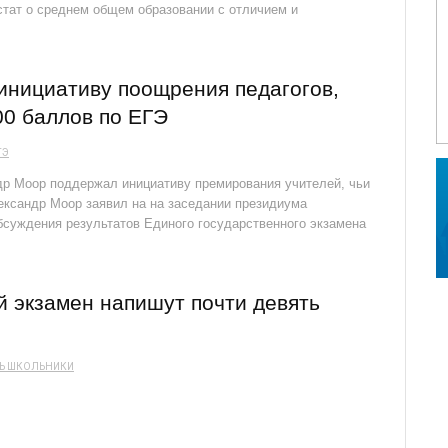
естат о среднем общем образовании с отличием и
инициативу поощрения педагогов,
00 баллов по ЕГЭ
ГЭ
др Моор поддержал инициативу премирования учителей, чьи
ександр Моор заявил на на заседании президиума
бсуждения результатов Единого государственного экзамена
 экзамен напишут почти девять
Ь
ШКОЛЬНИКИ