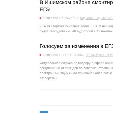
В Ишимском районе смонтир
ЕГЭ
ОБЩЕСТВО
25 МАЯ 2017
ВИДЕОНАБЛЮДЕНИЕ
ЕГЭ
26 мая стартует основная волна ЕГЭ. В перио
будут оборудованы 640 аудиторий в 49 школах
Голосуем за изменения в ЕГ
ОБЩЕСТВО
17 АВГУСТА 2016
ЕГЭ
ОБРАЗОВАНИЕ
Р
Федеральная служба по надзору в сфере обра
предложений от граждан по совершенствовани
электронный ящик было прислано более сотни
экспертами.