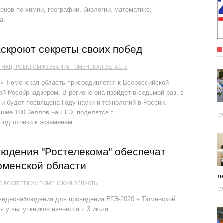
нов по химии, географии, биологии, математике,
а.
скроют секреты своих побед
Е
НАЦПРОЕКТ ОБРАЗОВАНИЕ
ТЮМЕНСКАЯ ОБЛАСТЬ
е» Тюменская область присоединяется к Всероссийской
й Рособрнадзором. В регионе она пройдет в седьмой раз, в
 и будет посвящена Году науки и технологий в России.
шие 100 баллов на ЕГЭ, поделятся с
09
подготовки к экзаменам.
юдения "Ростелекома" обеспечат
юменской области
ле
Э
РОСТЕЛЕКОМ
ТЮМЕНСКАЯ ОБЛАСТЬ
09
 видеонаблюдения для проведения ЕГЭ-2020 в Тюменской
я у выпускников начнётся с 3 июля.