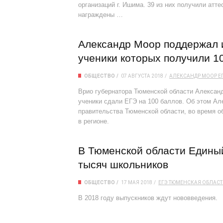
организаций г. Ишима. 39 из них получили атт
награждены …
Александр Моор поддержал 
ученики которых получили 1
ОБЩЕСТВО
07 АВГУСТА 2018
АЛЕКСАНДР МООР
Е
Врио губернатора Тюменской области Алексан
ученики сдали ЕГЭ на 100 баллов. Об этом Ал
правительства Тюменской области, во время о
в регионе.
В Тюменской области Единый
тысяч школьников
ОБЩЕСТВО
17 МАЯ 2018
ЕГЭ
ТЮМЕНСКАЯ ОБЛАСТ
В 2018 году выпускников ждут нововведения.