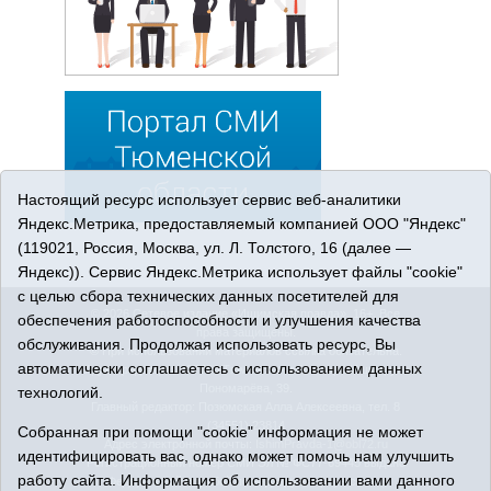
Настоящий ресурс использует сервис веб-аналитики
Яндекс.Метрика, предоставляемый компанией ООО "Яндекс"
(119021, Россия, Москва, ул. Л. Толстого, 16 (далее —
Яндекс)). Сервис Яндекс.Метрика использует файлы "cookie"
с целью сбора технических данных посетителей для
© 2026 Сетевое издание «Ишимская правда». 16+. Все
обеспечения работоспособности и улучшения качества
права защищены.
обслуживания. Продолжая использовать ресурс, Вы
© При использовании материалов ссылка обязательна.
автоматически соглашаетесь с использованием данных
Адрес редакции: 627750 Тюменская область, г. Ишим, ул.
Пономарёва, 39.
технологий.
Главный редактор: Позюмская Алла Алексеевна, тел. 8
(34551) 23814
Собранная при помощи "cookie" информация не может
Адрес электронной почты:
IshimPravda-1@obl72.ru
идентифицировать вас, однако может помочь нам улучшить
Регистрационный номер СМИ Эл № ФС77-69445 выдано
работу сайта. Информация об использовании вами данного
Федеральной службой по надзору в сфере связи,