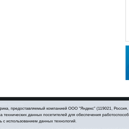
права защищены.
ика, предоставляемый компанией ООО "Яндекс" (119021, Россия, Мо
. Пономарёва, 39.
ра технических данных посетителей для обеспечения работоспособ
34551) 23814
ь с использованием данных технологий.
едеральной службой по надзору в сфере связи, информационных технологий и масс