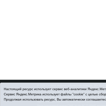
© 2026 Сетевое издание «Ишимская правда». 16+. Все 
Настоящий ресурс использует сервис веб-аналитики Яндекс.Метр
© При использовании материалов ссылка обязательна.
Адрес редакции: 627750 Тюменская область, г. Ишим, ул
Сервис Яндекс.Метрика использует файлы "cookie" с целью сбо
Главный редактор: Позюмская Алла Алексеевна, тел. 8 (
Продолжая использовать ресурс, Вы автоматически соглашаетес
Адрес электронной почты:
IshimPravda-1@obl72.ru
Регистрационный номер СМИ Эл № ФС77-69445 выдано Ф