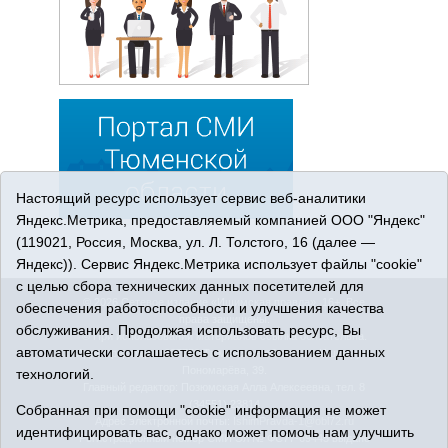
Настоящий ресурс использует сервис веб-аналитики
Яндекс.Метрика, предоставляемый компанией ООО "Яндекс"
(119021, Россия, Москва, ул. Л. Толстого, 16 (далее —
Яндекс)). Сервис Яндекс.Метрика использует файлы "cookie"
с целью сбора технических данных посетителей для
© 2026 Сетевое издание «Ишимская правда». 16+. Все
обеспечения работоспособности и улучшения качества
права защищены.
обслуживания. Продолжая использовать ресурс, Вы
© При использовании материалов ссылка обязательна.
автоматически соглашаетесь с использованием данных
Адрес редакции: 627750 Тюменская область, г. Ишим, ул.
Пономарёва, 39.
технологий.
Главный редактор: Позюмская Алла Алексеевна, тел. 8
(34551) 23814
Собранная при помощи "cookie" информация не может
Адрес электронной почты:
IshimPravda-1@obl72.ru
идентифицировать вас, однако может помочь нам улучшить
Регистрационный номер СМИ Эл № ФС77-69445 выдано