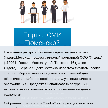
Настоящий ресурс использует сервис веб-аналитики
Яндекс.Метрика, предоставляемый компанией ООО "Яндекс"
(119021, Россия, Москва, ул. Л. Толстого, 16 (далее —
Яндекс)). Сервис Яндекс.Метрика использует файлы "cookie"
с целью сбора технических данных посетителей для
© 2026 Сетевое издание «Ишимская правда». 16+. Все
обеспечения работоспособности и улучшения качества
права защищены.
обслуживания. Продолжая использовать ресурс, Вы
© При использовании материалов ссылка обязательна.
автоматически соглашаетесь с использованием данных
Адрес редакции: 627750 Тюменская область, г. Ишим, ул.
Пономарёва, 39.
технологий.
Главный редактор: Позюмская Алла Алексеевна, тел. 8
(34551) 23814
Собранная при помощи "cookie" информация не может
Адрес электронной почты:
IshimPravda-1@obl72.ru