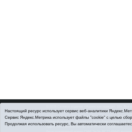
© 2026 Сетевое издание «Ишимская правда». 16+. Все 
Настоящий ресурс использует сервис веб-аналитики Яндекс.Метр
© При использовании материалов ссылка обязательна.
Адрес редакции: 627750 Тюменская область, г. Ишим, ул
Сервис Яндекс.Метрика использует файлы "cookie" с целью сбо
Главный редактор: Позюмская Алла Алексеевна, тел. 8 (
Продолжая использовать ресурс, Вы автоматически соглашаетес
Адрес электронной почты:
IshimPravda-1@obl72.ru
Регистрационный номер СМИ Эл № ФС77-69445 выдано Ф