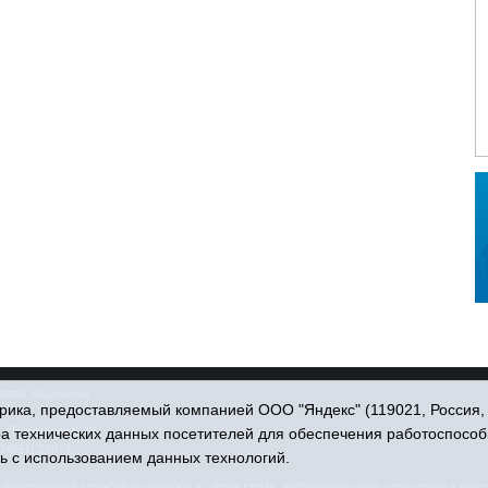
права защищены.
ика, предоставляемый компанией ООО "Яндекс" (119021, Россия, Мо
. Пономарёва, 39.
ра технических данных посетителей для обеспечения работоспособ
34551) 23814
ь с использованием данных технологий.
едеральной службой по надзору в сфере связи, информационных технологий и масс