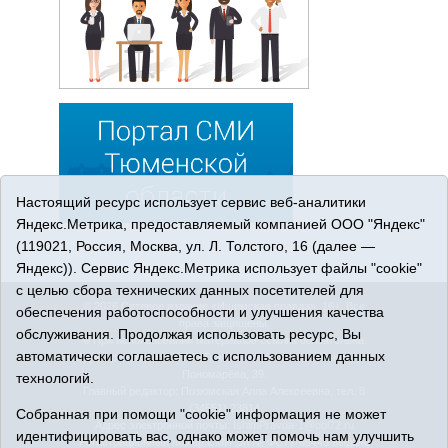
Настоящий ресурс использует сервис веб-аналитики
Яндекс.Метрика, предоставляемый компанией ООО "Яндекс"
(119021, Россия, Москва, ул. Л. Толстого, 16 (далее —
Яндекс)). Сервис Яндекс.Метрика использует файлы "cookie"
с целью сбора технических данных посетителей для
© 2026 Сетевое издание «Ишимская правда». 16+. Все
обеспечения работоспособности и улучшения качества
права защищены.
обслуживания. Продолжая использовать ресурс, Вы
© При использовании материалов ссылка обязательна.
автоматически соглашаетесь с использованием данных
Адрес редакции: 627750 Тюменская область, г. Ишим, ул.
Пономарёва, 39.
технологий.
Главный редактор: Позюмская Алла Алексеевна, тел. 8
(34551) 23814
Собранная при помощи "cookie" информация не может
Адрес электронной почты:
IshimPravda-1@obl72.ru
идентифицировать вас, однако может помочь нам улучшить
Регистрационный номер СМИ Эл № ФС77-69445 выдано