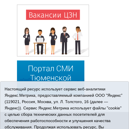
Настоящий ресурс использует сервис веб-аналитики
Яндекс.Метрика, предоставляемый компанией ООО "Яндекс"
(119021, Россия, Москва, ул. Л. Толстого, 16 (далее —
Яндекс)). Сервис Яндекс.Метрика использует файлы "cookie"
с целью сбора технических данных посетителей для
© 2026 Сетевое издание «Ишимская правда». 16+. Все
обеспечения работоспособности и улучшения качества
права защищены.
обслуживания. Продолжая использовать ресурс, Вы
© При использовании материалов ссылка обязательна.