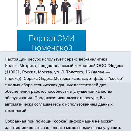
Настоящий ресурс использует сервис веб-аналитики
Яндекс.Метрика, предоставляемый компанией ООО "Яндекс"
(119021, Россия, Москва, ул. Л. Толстого, 16 (далее —
Яндекс)). Сервис Яндекс.Метрика использует файлы "cookie"
с целью сбора технических данных посетителей для
© 2026 Сетевое издание «Ишимская правда». 16+. Все
обеспечения работоспособности и улучшения качества
права защищены.
обслуживания. Продолжая использовать ресурс, Вы
© При использовании материалов ссылка обязательна.
автоматически соглашаетесь с использованием данных
Адрес редакции: 627750 Тюменская область, г. Ишим, ул.
Пономарёва, 39.
технологий.
Главный редактор: Позюмская Алла Алексеевна, тел. 8
(34551) 23814
Собранная при помощи "cookie" информация не может
Адрес электронной почты:
IshimPravda-1@obl72.ru
идентифицировать вас, однако может помочь нам улучшить
Регистрационный номер СМИ Эл № ФС77-69445 выдано