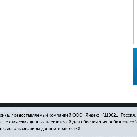
права защищены.
ика, предоставляемый компанией ООО "Яндекс" (119021, Россия, Мо
. Пономарёва, 39.
ра технических данных посетителей для обеспечения работоспособ
34551) 23814
ь с использованием данных технологий.
едеральной службой по надзору в сфере связи, информационных технологий и масс