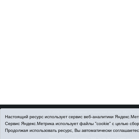
© 2026 Сетевое издание «Ишимская правда». 16+. Все 
Настоящий ресурс использует сервис веб-аналитики Яндекс.Метр
© При использовании материалов ссылка обязательна.
Адрес редакции: 627750 Тюменская область, г. Ишим, ул
Сервис Яндекс.Метрика использует файлы "cookie" с целью сбо
Главный редактор: Позюмская Алла Алексеевна, тел. 8 (
Продолжая использовать ресурс, Вы автоматически соглашаетес
Адрес электронной почты:
IshimPravda-1@obl72.ru
Регистрационный номер СМИ Эл № ФС77-69445 выдано Ф