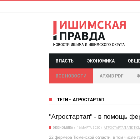
ВЛАСТЬ
ЭКОНОМИКА
ОБЩ
ВСЕ НОВОСТИ
АРХИВ PDF
Ф
ТЕГИ
-
АГРОСТАРТАП
"Агростартап" - в помощь ф
ЭКОНОМИКА
16 МАРТА 2020
АГРОСТАРТАП
АПК
ТЮ
22 фермера Тюменской области, в том числе тр