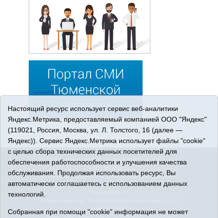
Настоящий ресурс использует сервис веб-аналитики
Яндекс.Метрика, предоставляемый компанией ООО "Яндекс"
(119021, Россия, Москва, ул. Л. Толстого, 16 (далее —
Яндекс)). Сервис Яндекс.Метрика использует файлы "cookie"
с целью сбора технических данных посетителей для
© 2026 Сетевое издание «Ишимская правда». 16+. Все
обеспечения работоспособности и улучшения качества
права защищены.
обслуживания. Продолжая использовать ресурс, Вы
© При использовании материалов ссылка обязательна.
автоматически соглашаетесь с использованием данных
Адрес редакции: 627750 Тюменская область, г. Ишим, ул.
Пономарёва, 39.
технологий.
Главный редактор: Позюмская Алла Алексеевна, тел. 8
(34551) 23814
Собранная при помощи "cookie" информация не может
Адрес электронной почты:
IshimPravda-1@obl72.ru