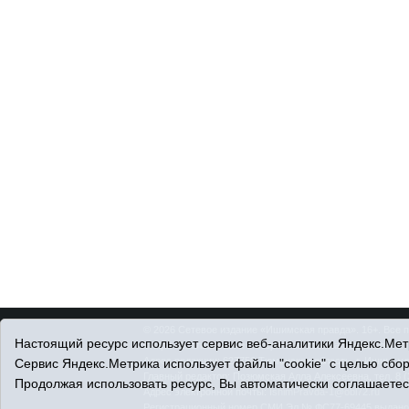
© 2026 Сетевое издание «Ишимская правда». 16+. Все 
Настоящий ресурс использует сервис веб-аналитики Яндекс.Метр
© При использовании материалов ссылка обязательна.
Адрес редакции: 627750 Тюменская область, г. Ишим, ул
Сервис Яндекс.Метрика использует файлы "cookie" с целью сбо
Главный редактор: Позюмская Алла Алексеевна, тел. 8 (
Продолжая использовать ресурс, Вы автоматически соглашаетес
Адрес электронной почты:
IshimPravda-1@obl72.ru
Регистрационный номер СМИ Эл № ФС77-69445 выдано Ф