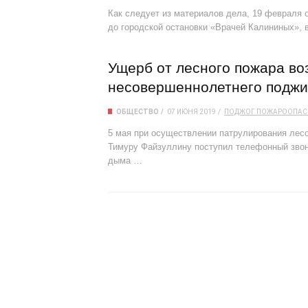
Как следует из материалов дела, 19 февраля о
до городской остановки «Врачей Калининых», 
Ущерб от лесного пожара во
несовершеннолетнего поджи
ОБЩЕСТВО
07 ИЮНЯ 2019
ПОДЖОГ
ПОЖАРООПАС
5 мая при осуществлении патрулирования лес
Тимуру Файзуллину поступил телефонный звон
дыма …