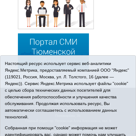
Настоящий ресурс использует сервис веб-аналитики
Яндекс.Метрика, предоставляемый компанией ООО "Яндекс"
(119021, Россия, Москва, ул. Л. Толстого, 16 (далее —
Яндекс)). Сервис Яндекс.Метрика использует файлы "cookie"
с целью сбора технических данных посетителей для
© 2026 Сетевое издание «Ишимская правда». 16+. Все
обеспечения работоспособности и улучшения качества
права защищены.
обслуживания. Продолжая использовать ресурс, Вы
© При использовании материалов ссылка обязательна.
автоматически соглашаетесь с использованием данных
Адрес редакции: 627750 Тюменская область, г. Ишим, ул.
Пономарёва, 39.
технологий.
Главный редактор: Позюмская Алла Алексеевна, тел. 8
(34551) 23814
Собранная при помощи "cookie" информация не может
Адрес электронной почты:
IshimPravda-1@obl72.ru
идентифицировать вас, однако может помочь нам улучшить