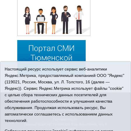
Настоящий ресурс использует сервис веб-аналитики
Яндекс.Метрика, предоставляемый компанией ООО "Яндекс"
(119021, Россия, Москва, ул. Л. Толстого, 16 (далее —
Яндекс)). Сервис Яндекс.Метрика использует файлы "cookie"
с целью сбора технических данных посетителей для
© 2026 Сетевое издание «Ишимская правда». 16+. Все
обеспечения работоспособности и улучшения качества
права защищены.
обслуживания. Продолжая использовать ресурс, Вы
© При использовании материалов ссылка обязательна.
автоматически соглашаетесь с использованием данных
Адрес редакции: 627750 Тюменская область, г. Ишим, ул.
Пономарёва, 39.
технологий.
Главный редактор: Позюмская Алла Алексеевна, тел. 8
(34551) 23814