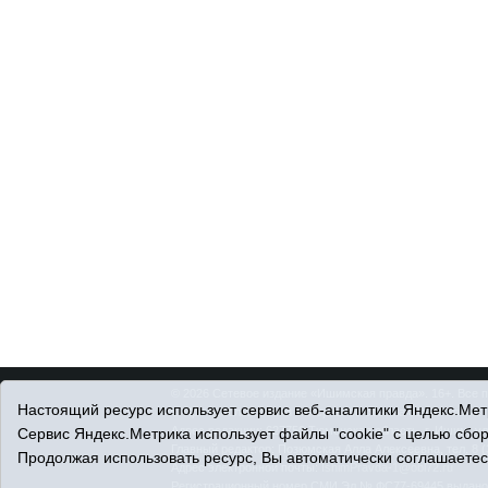
© 2026 Сетевое издание «Ишимская правда». 16+. Все 
Настоящий ресурс использует сервис веб-аналитики Яндекс.Метр
© При использовании материалов ссылка обязательна.
Адрес редакции: 627750 Тюменская область, г. Ишим, ул
Сервис Яндекс.Метрика использует файлы "cookie" с целью сбо
Главный редактор: Позюмская Алла Алексеевна, тел. 8 (
Продолжая использовать ресурс, Вы автоматически соглашаетес
Адрес электронной почты:
IshimPravda-1@obl72.ru
Регистрационный номер СМИ Эл № ФС77-69445 выдано Ф