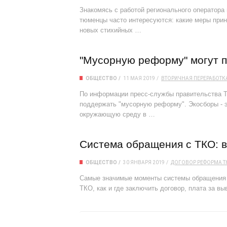
Знакомясь с работой регионального оператор
тюменцы часто интересуются: какие меры при
новых стихийных …
"Мусорную реформу" могут п
ОБЩЕСТВО
11 МАЯ 2019
ВТОРИЧНАЯ ПЕРЕРАБОТК
По информации пресс-службы правительства Т
поддержать "мусорную реформу". Экосборы - эт
окружающую среду в …
Система обращения с ТКО: в
ОБЩЕСТВО
30 ЯНВАРЯ 2019
ДОГОВОР
РЕФОРМА
Т
Самые значимые моменты системы обращения с
ТКО, как и где заключить договор, плата за вы