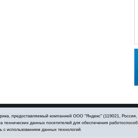
права защищены.
ика, предоставляемый компанией ООО "Яндекс" (119021, Россия, Мо
. Пономарёва, 39.
ра технических данных посетителей для обеспечения работоспособ
34551) 23814
ь с использованием данных технологий.
едеральной службой по надзору в сфере связи, информационных технологий и масс