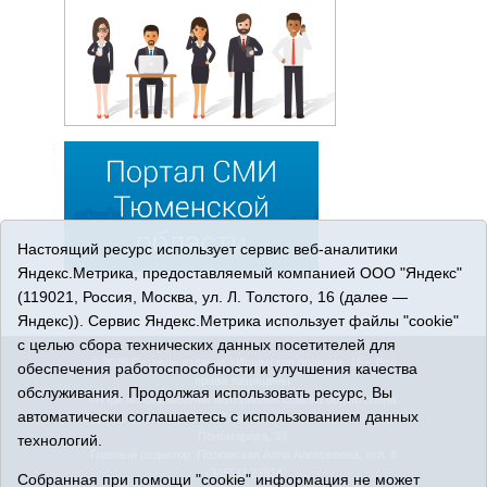
Настоящий ресурс использует сервис веб-аналитики
Яндекс.Метрика, предоставляемый компанией ООО "Яндекс"
(119021, Россия, Москва, ул. Л. Толстого, 16 (далее —
Яндекс)). Сервис Яндекс.Метрика использует файлы "cookie"
с целью сбора технических данных посетителей для
© 2026 Сетевое издание «Ишимская правда». 16+. Все
обеспечения работоспособности и улучшения качества
права защищены.
обслуживания. Продолжая использовать ресурс, Вы
© При использовании материалов ссылка обязательна.
автоматически соглашаетесь с использованием данных
Адрес редакции: 627750 Тюменская область, г. Ишим, ул.
Пономарёва, 39.
технологий.
Главный редактор: Позюмская Алла Алексеевна, тел. 8
(34551) 23814
Собранная при помощи "cookie" информация не может