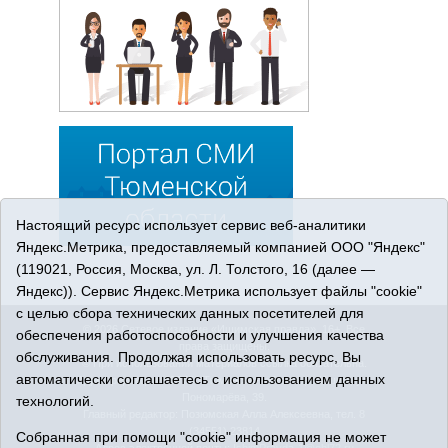
Настоящий ресурс использует сервис веб-аналитики
Яндекс.Метрика, предоставляемый компанией ООО "Яндекс"
(119021, Россия, Москва, ул. Л. Толстого, 16 (далее —
Яндекс)). Сервис Яндекс.Метрика использует файлы "cookie"
с целью сбора технических данных посетителей для
© 2026 Сетевое издание «Ишимская правда». 16+. Все
обеспечения работоспособности и улучшения качества
права защищены.
обслуживания. Продолжая использовать ресурс, Вы
© При использовании материалов ссылка обязательна.
автоматически соглашаетесь с использованием данных
Адрес редакции: 627750 Тюменская область, г. Ишим, ул.
Пономарёва, 39.
технологий.
Главный редактор: Позюмская Алла Алексеевна, тел. 8
(34551) 23814
Собранная при помощи "cookie" информация не может