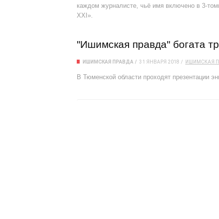
каждом журналисте, чьё имя включено в 3-то
ХХI».
"Ишимская правда" богата т
ИШИМСКАЯ ПРАВДА
31 ЯНВАРЯ 2018
ИШИМСКАЯ П
В Тюменской области проходят презентации эн