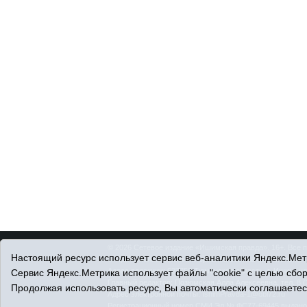
© 2026 Сетевое издание «Ишимская правда». 16+. Все 
Настоящий ресурс использует сервис веб-аналитики Яндекс.Метр
© При использовании материалов ссылка обязательна.
Адрес редакции: 627750 Тюменская область, г. Ишим, ул
Сервис Яндекс.Метрика использует файлы "cookie" с целью сбо
Главный редактор: Позюмская Алла Алексеевна, тел. 8 (
Продолжая использовать ресурс, Вы автоматически соглашаетес
Адрес электронной почты:
IshimPravda-1@obl72.ru
Регистрационный номер СМИ Эл № ФС77-69445 выдано Ф