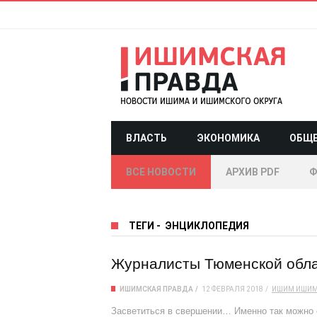
ВЛАСТЬ
ЭКОНОМИКА
ОБЩ
ВСЕ НОВОСТИ
АРХИВ PDF
Ф
ТЕГИ
-
ЭНЦИКЛОПЕДИЯ
Журналисты Тюменской обла
ИШИМСКАЯ ПРАВДА
12 ФЕВРАЛЯ 2018
ИШИМ
ИШИМ
Засветиться в свершении… Именно так можно ск