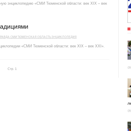
мную энциклопедию «СМИ Тюменской области: век ХIХ – век
радициями
РАВДА
СМИ
ТЮМЕНСКАЯ ОБЛАСТЬ
ЭНЦИКЛОПЕДИЯ
циклопедии «СМИ Тюменской области: век ХIХ – век ХХI».
09
Стр. 1
ле
09