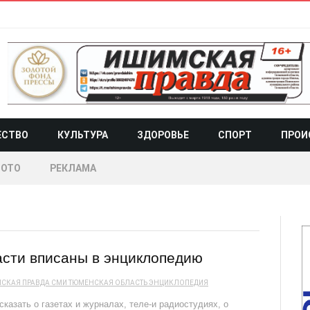
ЕСТВО
КУЛЬТУРА
ЗДОРОВЬЕ
СПОРТ
ПРОИ
ОТО
РЕКЛАМА
сти вписаны в энциклопедию
СКАЯ ПРАВДА
СМИ
ТЮМЕНСКАЯ ОБЛАСТЬ
ЭНЦИКЛОПЕДИЯ
азать о газетах и журналах, теле-и радиостудиях, о