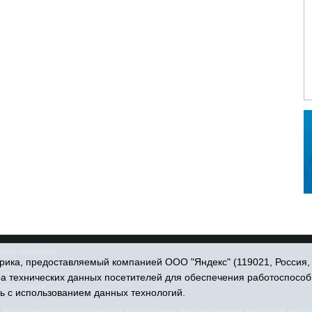
права защищены.
ика, предоставляемый компанией ООО "Яндекс" (119021, Россия, Мо
. Пономарёва, 39.
ра технических данных посетителей для обеспечения работоспособ
34551) 23814
ь с использованием данных технологий.
едеральной службой по надзору в сфере связи, информационных технологий и масс