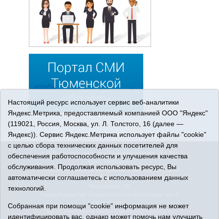
Настоящий ресурс использует сервис веб-аналитики
Яндекс.Метрика, предоставляемый компанией ООО "Яндекс"
(119021, Россия, Москва, ул. Л. Толстого, 16 (далее —
Яндекс)). Сервис Яндекс.Метрика использует файлы "cookie"
с целью сбора технических данных посетителей для
© 2026 Сетевое издание «Ишимская правда». 16+. Все
обеспечения работоспособности и улучшения качества
права защищены.
обслуживания. Продолжая использовать ресурс, Вы
© При использовании материалов ссылка обязательна.
автоматически соглашаетесь с использованием данных
Адрес редакции: 627750 Тюменская область, г. Ишим, ул.
Пономарёва, 39.
технологий.
Главный редактор: Позюмская Алла Алексеевна, тел. 8
(34551) 23814
Собранная при помощи "cookie" информация не может
Адрес электронной почты:
IshimPravda-1@obl72.ru
идентифицировать вас, однако может помочь нам улучшить