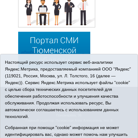
Настоящий ресурс использует сервис веб-аналитики
Яндекс.Метрика, предоставляемый компанией ООО "Яндекс"
(119021, Россия, Москва, ул. Л. Толстого, 16 (далее —
Яндекс)). Сервис Яндекс.Метрика использует файлы "cookie"
с целью сбора технических данных посетителей для
© 2026 Сетевое издание «Ишимская правда». 16+. Все
обеспечения работоспособности и улучшения качества
права защищены.
обслуживания. Продолжая использовать ресурс, Вы
© При использовании материалов ссылка обязательна.
автоматически соглашаетесь с использованием данных
Адрес редакции: 627750 Тюменская область, г. Ишим, ул.
Пономарёва, 39.
технологий.
Главный редактор: Позюмская Алла Алексеевна, тел. 8
(34551) 23814
Собранная при помощи "cookie" информация не может
Адрес электронной почты:
IshimPravda-1@obl72.ru
идентифицировать вас, однако может помочь нам улучшить
Регистрационный номер СМИ Эл № ФС77-69445 выдано