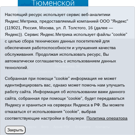
Настоящий ресурс использует сервис веб-аналитики
Яндекс.Метрика, предоставляемый компанией ООО "Яндекс"
(119021, Россия, Москва, ул. Л. Толстого, 16 (далее —
Яндекс)). Сервис Яндекс.Метрика использует файлы "cookie"
с целью сбора технических данных посетителей для
© 2026 Сетевое издание «Ишимская правда». 16+. Все
обеспечения работоспособности и улучшения качества
права защищены.
обслуживания. Продолжая использовать ресурс, Вы
© При использовании материалов ссылка обязательна.
автоматически соглашаетесь с использованием данных
Адрес редакции: 627750 Тюменская область, г. Ишим, ул.
Пономарёва, 39.
технологий.
Главный редактор: Позюмская Алла Алексеевна, тел. 8
(34551) 23814
Собранная при помощи "cookie" информация не может
Адрес электронной почты:
IshimPravda-1@obl72.ru
идентифицировать вас, однако может помочь нам улучшить
Регистрационный номер СМИ Эл № ФС77-69445 выдано
работу сайта. Информация об использовании вами данного
Федеральной службой по надзору в сфере связи,
информационных технологий и массовых коммуникаций
сайта, собранная при помощи "cookie", будет передаваться
(Роскомнадзор) 25.04.2017
Яндексу и храниться на серверах Яндекса в РФ. Вы можете
Учредитель: АНО «Информационно-издательский центр
отказаться от использования "cookie", выбрав
«Ишимская правда».
соответствующие настройки в браузере.
Политика оператора
Политика оператора
Новости
Фото
Архив PDF
О проекте
Контакты
Закрыть