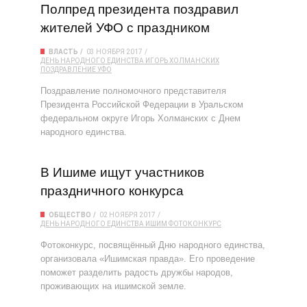
Полпред президента поздравил
жителей УФО с праздником
ВЛАСТЬ
03 НОЯБРЯ 2017
ДЕНЬ НАРОДНОГО ЕДИНСТВА
ИГОРЬ ХОЛМАНСКИХ
ПОЗДРАВЛЕНИЕ
УФО
Поздравление полномочного представителя
Президента Российской Федерации в Уральском
федеральном округе Игорь Холманских с Днем
народного единства.
В Ишиме ищут участников
праздничного конкурса
ОБЩЕСТВО
02 НОЯБРЯ 2017
ДЕНЬ НАРОДНОГО ЕДИНСТВА
ИШИМ
ФОТОКОНКУРС
Фотоконкурс, посвящённый Дню народного единства,
организовала «Ишимская правда». Его проведение
поможет разделить радость дружбы народов,
проживающих на ишимской земле.