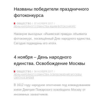
Названы победители праздничного
фотоконкурса
ОБЩЕСТВО
07 НОЯБРЯ 2017
ДЕНЬ НАРОДНОГО ЕДИНСТВА
ИШИМ
ФОТОКОНКУРС
Накануне выходных «Ишимская правда» объявила
фотоконкурс, посвящённый Дню народного единства.
Сегодня подведены его итоги.
4 ноября – День народного
единства. Освобождение Москвы
ОБЩЕСТВО
04 НОЯБРЯ 2017
ДЕНЬ НАРОДНОГО ЕДИНСТВА
ОСВОБОЖДЕНИЕ МОСКВЫ
СМУТНОЕ ВРЕМЯ
В 1612 году народное ополчение под командованием
князя Дмитрия Пожарского освободило Москву от
иноземных захватчиков.