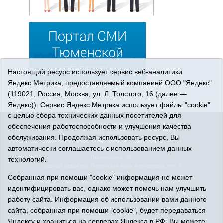
Настоящий ресурс использует сервис веб-аналитики
Яндекс.Метрика, предоставляемый компанией ООО "Яндекс"
(119021, Россия, Москва, ул. Л. Толстого, 16 (далее —
Яндекс)). Сервис Яндекс.Метрика использует файлы "cookie"
с целью сбора технических данных посетителей для
© 2026 Сетевое издание «Ишимская правда». 16+. Все
обеспечения работоспособности и улучшения качества
права защищены.
обслуживания. Продолжая использовать ресурс, Вы
© При использовании материалов ссылка обязательна.
автоматически соглашаетесь с использованием данных
Адрес редакции: 627750 Тюменская область, г. Ишим, ул.
Пономарёва, 39.
технологий.
Главный редактор: Позюмская Алла Алексеевна, тел. 8
(34551) 23814
Собранная при помощи "cookie" информация не может
Адрес электронной почты:
IshimPravda-1@obl72.ru
идентифицировать вас, однако может помочь нам улучшить
Регистрационный номер СМИ Эл № ФС77-69445 выдано
работу сайта. Информация об использовании вами данного
Федеральной службой по надзору в сфере связи,
информационных технологий и массовых коммуникаций
сайта, собранная при помощи "cookie", будет передаваться
(Роскомнадзор) 25.04.2017
Яндексу и храниться на серверах Яндекса в РФ. Вы можете