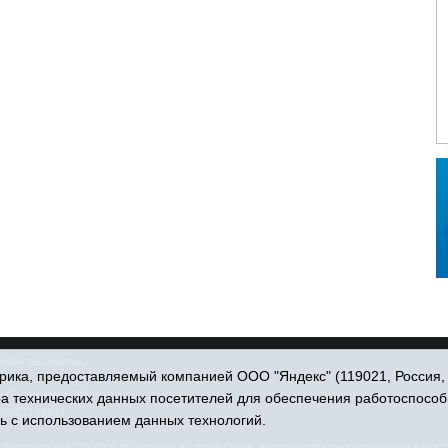
права защищены.
ика, предоставляемый компанией ООО "Яндекс" (119021, Россия, Мо
. Пономарёва, 39.
ра технических данных посетителей для обеспечения работоспособ
34551) 23814
ь с использованием данных технологий.
едеральной службой по надзору в сфере связи, информационных технологий и масс