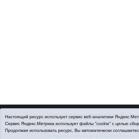
© 2026 Сетевое издание «Ишимская правда». 16+. Все 
Настоящий ресурс использует сервис веб-аналитики Яндекс.Метр
© При использовании материалов ссылка обязательна.
Адрес редакции: 627750 Тюменская область, г. Ишим, ул
Сервис Яндекс.Метрика использует файлы "cookie" с целью сбо
Главный редактор: Позюмская Алла Алексеевна, тел. 8 (
Продолжая использовать ресурс, Вы автоматически соглашаетес
Адрес электронной почты:
IshimPravda-1@obl72.ru
Регистрационный номер СМИ Эл № ФС77-69445 выдано Ф