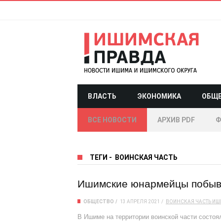
ВЛАСТЬ
ЭКОНОМИКА
ОБЩ
ВСЕ НОВОСТИ
АРХИВ PDF
Ф
ТЕГИ
-
ВОИНСКАЯ ЧАСТЬ
Ишимские юнармейцы побыва
ОБЩЕСТВО
13 АПРЕЛЯ 2021
ВОИНСКАЯ ЧАСТЬ
ИШ
В Ишиме на территории воинской части состо