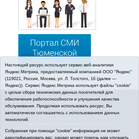
Настоящий ресурс использует сервис веб-аналитики
Яндекс.Метрика, предоставляемый компанией ООО "Яндекс"
(119021, Россия, Москва, ул. Л. Толстого, 16 (далее —
Яндекс)). Сервис Яндекс.Метрика использует файлы "cookie"
с целью сбора технических данных посетителей для
© 2026 Сетевое издание «Ишимская правда». 16+. Все
обеспечения работоспособности и улучшения качества
права защищены.
обслуживания. Продолжая использовать ресурс, Вы
© При использовании материалов ссылка обязательна.
автоматически соглашаетесь с использованием данных
Адрес редакции: 627750 Тюменская область, г. Ишим, ул.
Пономарёва, 39.
технологий.
Главный редактор: Позюмская Алла Алексеевна, тел. 8
(34551) 23814
Собранная при помощи "cookie" информация не может
Адрес электронной почты:
IshimPravda-1@obl72.ru
идентифицировать вас, однако может помочь нам улучшить