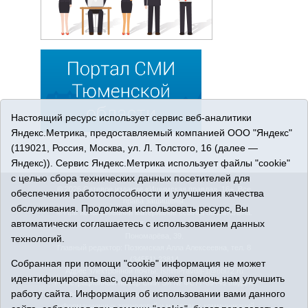
Настоящий ресурс использует сервис веб-аналитики
Яндекс.Метрика, предоставляемый компанией ООО "Яндекс"
(119021, Россия, Москва, ул. Л. Толстого, 16 (далее —
Яндекс)). Сервис Яндекс.Метрика использует файлы "cookie"
с целью сбора технических данных посетителей для
© 2026 Сетевое издание «Ишимская правда». 16+. Все
обеспечения работоспособности и улучшения качества
права защищены.
обслуживания. Продолжая использовать ресурс, Вы
© При использовании материалов ссылка обязательна.
автоматически соглашаетесь с использованием данных
Адрес редакции: 627750 Тюменская область, г. Ишим, ул.
Пономарёва, 39.
технологий.
Главный редактор: Позюмская Алла Алексеевна, тел. 8
(34551) 23814
Собранная при помощи "cookie" информация не может
Адрес электронной почты:
IshimPravda-1@obl72.ru
идентифицировать вас, однако может помочь нам улучшить
Регистрационный номер СМИ Эл № ФС77-69445 выдано
работу сайта. Информация об использовании вами данного
Федеральной службой по надзору в сфере связи,
информационных технологий и массовых коммуникаций