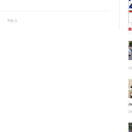
Стр. 1
09
ле
09