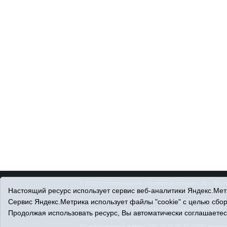
© 2026 Сетевое издание «Ишимская правда». 16+. Все 
Настоящий ресурс использует сервис веб-аналитики Яндекс.Метр
© При использовании материалов ссылка обязательна.
Адрес редакции: 627750 Тюменская область, г. Ишим, ул
Сервис Яндекс.Метрика использует файлы "cookie" с целью сбо
Главный редактор: Позюмская Алла Алексеевна, тел. 8 (
Продолжая использовать ресурс, Вы автоматически соглашаетес
Адрес электронной почты:
IshimPravda-1@obl72.ru
Регистрационный номер СМИ Эл № ФС77-69445 выдано Ф