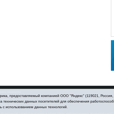
права защищены.
ика, предоставляемый компанией ООО "Яндекс" (119021, Россия, Мо
. Пономарёва, 39.
ра технических данных посетителей для обеспечения работоспособ
34551) 23814
ь с использованием данных технологий.
едеральной службой по надзору в сфере связи, информационных технологий и масс