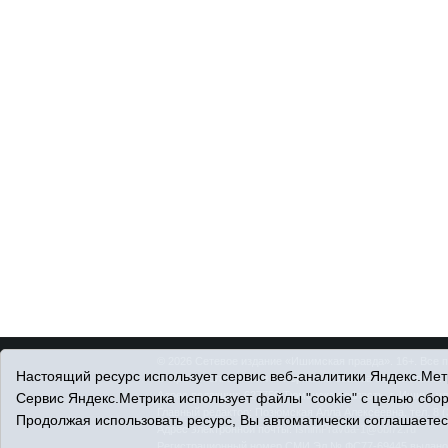
© 2026 Сетевое издание «Ишимская правда». 16+. Все 
Настоящий ресурс использует сервис веб-аналитики Яндекс.Метр
© При использовании материалов ссылка обязательна.
Адрес редакции: 627750 Тюменская область, г. Ишим, ул
Сервис Яндекс.Метрика использует файлы "cookie" с целью сбо
Главный редактор: Позюмская Алла Алексеевна, тел. 8 (
Продолжая использовать ресурс, Вы автоматически соглашаетес
Адрес электронной почты:
IshimPravda-1@obl72.ru
Регистрационный номер СМИ Эл № ФС77-69445 выдано Ф