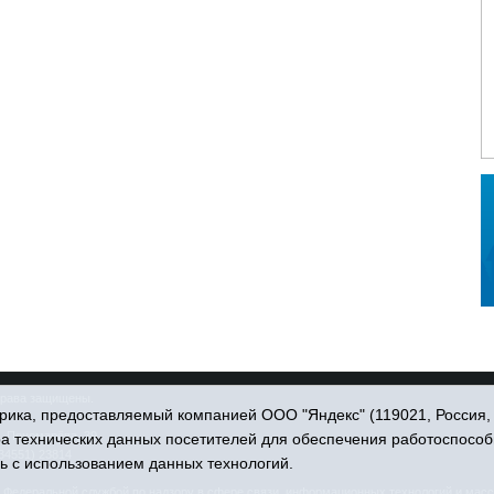
права защищены.
ика, предоставляемый компанией ООО "Яндекс" (119021, Россия, Мо
. Пономарёва, 39.
ра технических данных посетителей для обеспечения работоспособ
34551) 23814
ь с использованием данных технологий.
едеральной службой по надзору в сфере связи, информационных технологий и масс