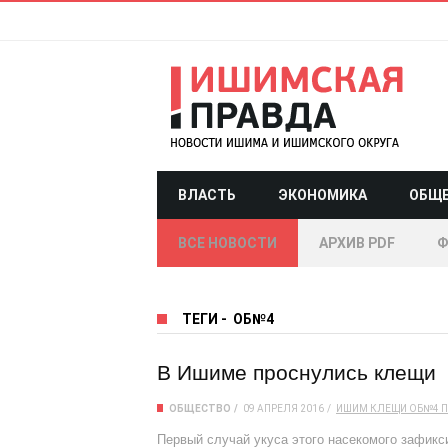
ВЛАСТЬ
ЭКОНОМИКА
ОБЩ
ВСЕ НОВОСТИ
АРХИВ PDF
Ф
ТЕГИ
-
ОБ№4
В Ишиме проснулись клещи
ОБЩЕСТВО
09 АПРЕЛЯ 2016
ИШИМ
КЛЕЩИ
ОБ№4
П
Первый случай укуса этого насекомого зафикс