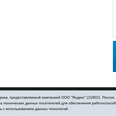
права защищены.
ика, предоставляемый компанией ООО "Яндекс" (119021, Россия, Мо
. Пономарёва, 39.
ра технических данных посетителей для обеспечения работоспособ
34551) 23814
ь с использованием данных технологий.
едеральной службой по надзору в сфере связи, информационных технологий и масс