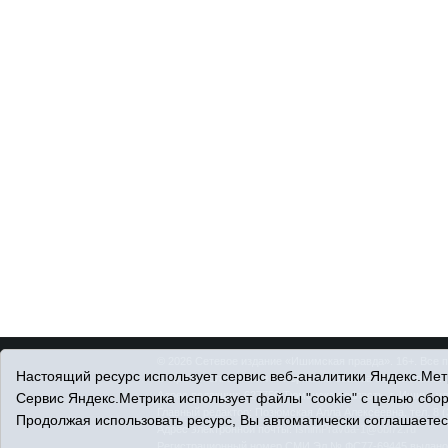
© 2026 Сетевое издание «Ишимская правда». 16+. Все 
Настоящий ресурс использует сервис веб-аналитики Яндекс.Метр
© При использовании материалов ссылка обязательна.
Адрес редакции: 627750 Тюменская область, г. Ишим, ул
Сервис Яндекс.Метрика использует файлы "cookie" с целью сбо
Главный редактор: Позюмская Алла Алексеевна, тел. 8 (
Продолжая использовать ресурс, Вы автоматически соглашаетес
Адрес электронной почты:
IshimPravda-1@obl72.ru
Регистрационный номер СМИ Эл № ФС77-69445 выдано Ф