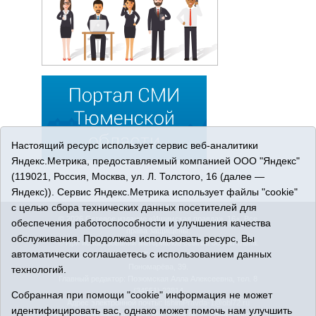
Настоящий ресурс использует сервис веб-аналитики
Яндекс.Метрика, предоставляемый компанией ООО "Яндекс"
(119021, Россия, Москва, ул. Л. Толстого, 16 (далее —
Яндекс)). Сервис Яндекс.Метрика использует файлы "cookie"
с целью сбора технических данных посетителей для
© 2026 Сетевое издание «Ишимская правда». 16+. Все
обеспечения работоспособности и улучшения качества
права защищены.
обслуживания. Продолжая использовать ресурс, Вы
© При использовании материалов ссылка обязательна.
автоматически соглашаетесь с использованием данных
Адрес редакции: 627750 Тюменская область, г. Ишим, ул.
Пономарёва, 39.
технологий.
Главный редактор: Позюмская Алла Алексеевна, тел. 8
(34551) 23814
Собранная при помощи "cookie" информация не может
Адрес электронной почты:
IshimPravda-1@obl72.ru
идентифицировать вас, однако может помочь нам улучшить
Регистрационный номер СМИ Эл № ФС77-69445 выдано