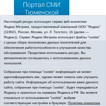
Настоящий ресурс использует сервис веб-аналитики
Яндекс.Метрика, предоставляемый компанией ООО "Яндекс"
(119021, Россия, Москва, ул. Л. Толстого, 16 (далее —
Яндекс)). Сервис Яндекс.Метрика использует файлы "cookie"
с целью сбора технических данных посетителей для
© 2026 Сетевое издание «Ишимская правда». 16+. Все
обеспечения работоспособности и улучшения качества
права защищены.
обслуживания. Продолжая использовать ресурс, Вы
© При использовании материалов ссылка обязательна.
автоматически соглашаетесь с использованием данных
Адрес редакции: 627750 Тюменская область, г. Ишим, ул.
Пономарёва, 39.
технологий.
Главный редактор: Позюмская Алла Алексеевна, тел. 8
(34551) 23814
Собранная при помощи "cookie" информация не может
Адрес электронной почты:
IshimPravda-1@obl72.ru
идентифицировать вас, однако может помочь нам улучшить
Регистрационный номер СМИ Эл № ФС77-69445 выдано
работу сайта. Информация об использовании вами данного
Федеральной службой по надзору в сфере связи,
информационных технологий и массовых коммуникаций
сайта, собранная при помощи "cookie", будет передаваться
(Роскомнадзор) 25.04.2017
Яндексу и храниться на серверах Яндекса в РФ. Вы можете
Учредитель: АНО «Информационно-издательский центр
отказаться от использования "cookie", выбрав
«Ишимская правда».
соответствующие настройки в браузере.
Политика оператора
Политика оператора