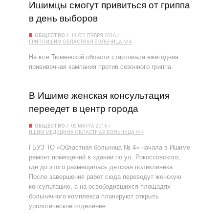
Ишимцы смогут привиться от гриппа
в день выборов
ОБЩЕСТВО
13 СЕНТЯБРЯ 2016
ГРИПП
ИШИМ
ОБЛАСТНАЯ БОЛЬНИЦА № 4
На юге Тюменской области стартовала ежегодная
прививочная кампания против сезонного гриппа.
В Ишиме женская консультация
переедет в центр города
ОБЩЕСТВО
02 МАРТА 2016
ИШИМ
МЕДИЦИНА
ОБЛАСТНАЯ БОЛЬНИЦА № 4
ГБУЗ ТО «Областная больница № 4» начала в Ишиме
ремонт помещений в здании по ул. Рокоссовского,
где до этого размещалась детская поликлиника.
После завершения работ сюда переведут женскую
консультацию, а на освободившихся площадях
больничного комплекса планируют открыть
урологическое отделение.