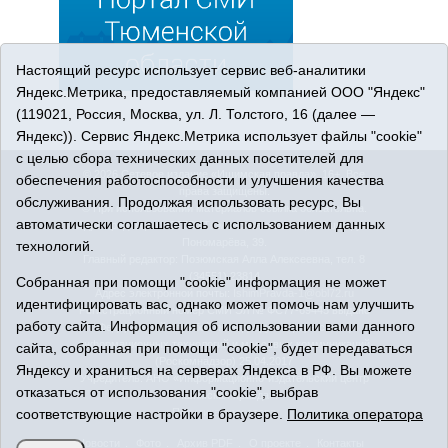
Настоящий ресурс использует сервис веб-аналитики
Яндекс.Метрика, предоставляемый компанией ООО "Яндекс"
(119021, Россия, Москва, ул. Л. Толстого, 16 (далее —
Яндекс)). Сервис Яндекс.Метрика использует файлы "cookie"
с целью сбора технических данных посетителей для
© 2026 Сетевое издание «Ишимская правда». 16+. Все
обеспечения работоспособности и улучшения качества
права защищены.
обслуживания. Продолжая использовать ресурс, Вы
© При использовании материалов ссылка обязательна.
автоматически соглашаетесь с использованием данных
Адрес редакции: 627750 Тюменская область, г. Ишим, ул.
Пономарёва, 39.
технологий.
Главный редактор: Позюмская Алла Алексеевна, тел. 8
(34551) 23814
Собранная при помощи "cookie" информация не может
Адрес электронной почты:
IshimPravda-1@obl72.ru
идентифицировать вас, однако может помочь нам улучшить
Регистрационный номер СМИ Эл № ФС77-69445 выдано
работу сайта. Информация об использовании вами данного
Федеральной службой по надзору в сфере связи,
информационных технологий и массовых коммуникаций
сайта, собранная при помощи "cookie", будет передаваться
(Роскомнадзор) 25.04.2017
Яндексу и храниться на серверах Яндекса в РФ. Вы можете
Учредитель: АНО «Информационно-издательский центр
отказаться от использования "cookie", выбрав
«Ишимская правда».
соответствующие настройки в браузере.
Политика оператора
Политика оператора
Новости
Фото
Архив PDF
О проекте
Контакты