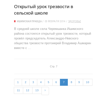
Открытый урок трезвости в
сельской школе
ИШИМСКАЯ ПРАВДА
03 ФЕВРАЛЯ 2014
ЗДОРОВЬЕ
В средней школе села Черемшанка Ишимского
района состоялся открытый урок трезвости, который
провёл председатель Александро-Невского
общества трезвости протоиерей Владимир Ашмарин
вместе с …
Стр. 7
1
2
3
4
5
6
7
8
9
10
11
12
13