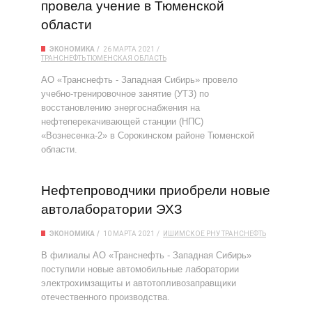
провела учение в Тюменской
области
ЭКОНОМИКА
26 МАРТА 2021
ТРАНСНЕФТЬ
ТЮМЕНСКАЯ ОБЛАСТЬ
АО «Транснефть - Западная Сибирь» провело
учебно-тренировочное занятие (УТЗ) по
восстановлению энергоснабжения на
нефтеперекачивающей станции (НПС)
«Вознесенка-2» в Сорокинском районе Тюменской
области.
Нефтепроводчики приобрели новые
автолаборатории ЭХЗ
ЭКОНОМИКА
10 МАРТА 2021
ИШИМСКОЕ РНУ
ТРАНСНЕФТЬ
В филиалы АО «Транснефть - Западная Сибирь»
поступили новые автомобильные лаборатории
электрохимзащиты и автотопливозаправщики
отечественного производства.