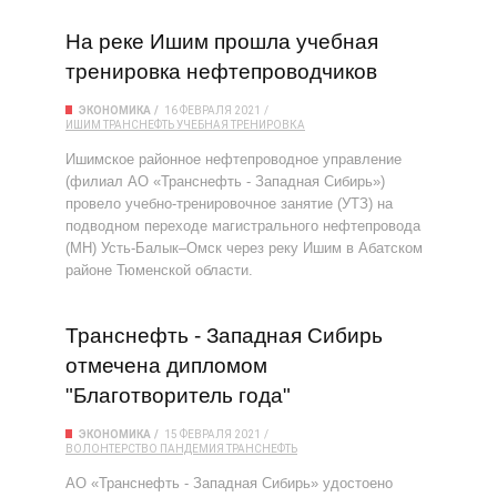
На реке Ишим прошла учебная
тренировка нефтепроводчиков
ЭКОНОМИКА
16 ФЕВРАЛЯ 2021
ИШИМ
ТРАНСНЕФТЬ
УЧЕБНАЯ ТРЕНИРОВКА
Ишимское районное нефтепроводное управление
(филиал АО «Транснефть - Западная Сибирь»)
провело учебно-тренировочное занятие (УТЗ) на
подводном переходе магистрального нефтепровода
(МН) Усть-Балык–Омск через реку Ишим в Абатском
районе Тюменской области.
Транснефть - Западная Сибирь
отмечена дипломом
"Благотворитель года"
ЭКОНОМИКА
15 ФЕВРАЛЯ 2021
ВОЛОНТЕРСТВО
ПАНДЕМИЯ
ТРАНСНЕФТЬ
АО «Транснефть - Западная Сибирь» удостоено