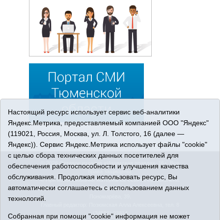
Настоящий ресурс использует сервис веб-аналитики
Яндекс.Метрика, предоставляемый компанией ООО "Яндекс"
(119021, Россия, Москва, ул. Л. Толстого, 16 (далее —
Яндекс)). Сервис Яндекс.Метрика использует файлы "cookie"
с целью сбора технических данных посетителей для
© 2026 Сетевое издание «Ишимская правда». 16+. Все
обеспечения работоспособности и улучшения качества
права защищены.
обслуживания. Продолжая использовать ресурс, Вы
© При использовании материалов ссылка обязательна.
автоматически соглашаетесь с использованием данных
Адрес редакции: 627750 Тюменская область, г. Ишим, ул.
Пономарёва, 39.
технологий.
Главный редактор: Позюмская Алла Алексеевна, тел. 8
(34551) 23814
Собранная при помощи "cookie" информация не может