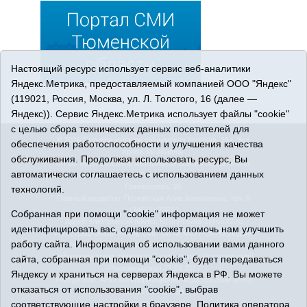
Настоящий ресурс использует сервис веб-аналитики
Яндекс.Метрика, предоставляемый компанией ООО "Яндекс"
(119021, Россия, Москва, ул. Л. Толстого, 16 (далее —
Яндекс)). Сервис Яндекс.Метрика использует файлы "cookie"
с целью сбора технических данных посетителей для
© 2026 Сетевое издание «Ишимская правда». 16+. Все
обеспечения работоспособности и улучшения качества
права защищены.
обслуживания. Продолжая использовать ресурс, Вы
© При использовании материалов ссылка обязательна.
автоматически соглашаетесь с использованием данных
Адрес редакции: 627750 Тюменская область, г. Ишим, ул.
Пономарёва, 39.
технологий.
Главный редактор: Позюмская Алла Алексеевна, тел. 8
(34551) 23814
Собранная при помощи "cookie" информация не может
Адрес электронной почты:
IshimPravda-1@obl72.ru
идентифицировать вас, однако может помочь нам улучшить
Регистрационный номер СМИ Эл № ФС77-69445 выдано
работу сайта. Информация об использовании вами данного
Федеральной службой по надзору в сфере связи,
информационных технологий и массовых коммуникаций
сайта, собранная при помощи "cookie", будет передаваться
(Роскомнадзор) 25.04.2017
Яндексу и храниться на серверах Яндекса в РФ. Вы можете
Учредитель: АНО «Информационно-издательский центр
отказаться от использования "cookie", выбрав
«Ишимская правда».
соответствующие настройки в браузере.
Политика оператора
Политика оператора