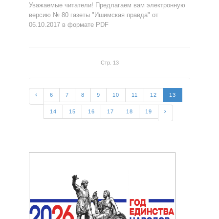
Уважаемые читатели! Предлагаем вам электронную
версию № 80 газеты "Ишимская правда" от
06.10.2017 в формате PDF
Стр. 13
6
7
8
9
10
11
12
13
14
15
16
17
18
19