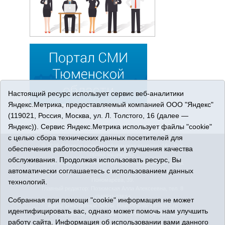
Настоящий ресурс использует сервис веб-аналитики
Яндекс.Метрика, предоставляемый компанией ООО "Яндекс"
(119021, Россия, Москва, ул. Л. Толстого, 16 (далее —
Яндекс)). Сервис Яндекс.Метрика использует файлы "cookie"
с целью сбора технических данных посетителей для
© 2026 Сетевое издание «Ишимская правда». 16+. Все
обеспечения работоспособности и улучшения качества
права защищены.
обслуживания. Продолжая использовать ресурс, Вы
© При использовании материалов ссылка обязательна.
автоматически соглашаетесь с использованием данных
Адрес редакции: 627750 Тюменская область, г. Ишим, ул.
Пономарёва, 39.
технологий.
Главный редактор: Позюмская Алла Алексеевна, тел. 8
(34551) 23814
Собранная при помощи "cookie" информация не может
Адрес электронной почты:
IshimPravda-1@obl72.ru
идентифицировать вас, однако может помочь нам улучшить
Регистрационный номер СМИ Эл № ФС77-69445 выдано
работу сайта. Информация об использовании вами данного
Федеральной службой по надзору в сфере связи,